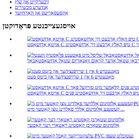
זיכערקייט און שוץ
אַנדערע מכשירים
אַקסעסאָריעס און האַרדווער
אויסגעצייכנטע פּראָדוקטן
 C קלאַמער
מאַגנעטיש 6 אין 1 שרויפנציהער און ביטס סעט
קעשענע אַלומינום אַללוי פאָלדינג נוצן קאַטער מיט ...
אַלומינום שטאַרבן קאַסטינג ראָטאַרי רער קאַטער