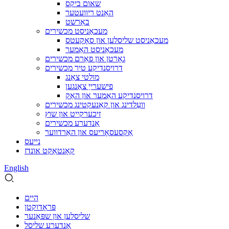
שאום ביקס
האַנט ריוועטער
באַרשט
מעכאַניסט מכשירים
מעכאַניסט שליסלען און סאָקעטס
מעכאַניסט האַמער
גאָרטן און פאַרם מכשירים
דרויסנדיקע טיר מכשירים
מולטי צאַנג
פישערייַ צאַנגען
דרויסנדיקע האַמער און האַק
וועַלדינג און קאַנעקטינג מכשירים
זיכערקייט און שוץ
אַנדערע מכשירים
אַקסעסאָריעס און האַרדווער
נייעס
קאָנטאַקט אונדז
English
היים
פּראָדוקטן
שליסלען און שפּאַנער
אַנדערע שליסל