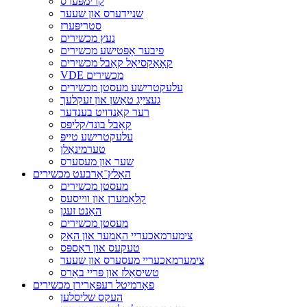
קרימפּערס
שניידערס און שעער
סטריפּערז
נעץ מכשירים
פיבער אָפּטישע מכשירים
קאָאַקסיאַל קאַבל מכשירים
VDE מכשירים
עלעקטרישע מעסטן מכשירים
געצייַג טאַשן און זעקלעך
רער קאַנדויט בענדער
קאַבל בונד/קליפּס
עלעקטרישע טייפּ
טערמינאַלן
שער און מעסערס
האָלץ־אַרבעט מכשירים
מעסטן מכשירים
קלאַמערן און ווייסעס
האַנט זעגן
מעסטן מכשירים
צימערמאכעריי האַמער און האַק
טעקעס און ראַספּס
צימערמאכעריי מעסערס און שעער
טשיסאַלז און פּריי באַרס
פאָרמיטל רעפּאַרירן מכשירים
העקס שליסלען