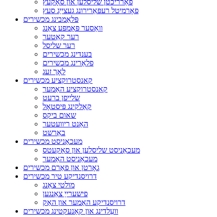
פאַרריכטן שליסלען און סאָקעץ
פאָרמיטל רעפּאַרירונג געצייַג סעץ
פּלאַמבינג מכשירים
וואַסער פּאָמפּע צאַנג
רער קאַטער
רער שליסל
בענדינג מכשירים
פלאַרינג מכשירים
לאָך זעג
קאנסטרוקציע מכשירים
קאנסטרוקציע האַמער
שלייפן ברעט
קאַלקינג פּיסטאָל
שאום ביקס
האַנט ריוועטער
באַרשט
מעכאַניסט מכשירים
מעכאַניסט שליסלען און סאָקעטס
מעכאַניסט האַמער
גאָרטן און פאַרם מכשירים
דרויסנדיקע טיר מכשירים
מולטי צאַנג
פישערייַ צאַנגען
דרויסנדיקע האַמער און האַק
וועַלדינג און קאַנעקטינג מכשירים