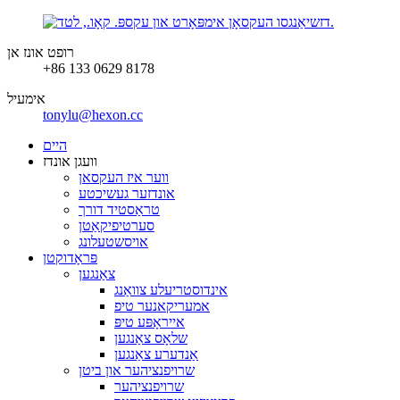
רופט אונז אן
+86 133 0629 8178
אימעיל
tonylu@hexon.cc
היים
וועגן אונדז
ווער איז העקסאן
אונדזער געשיכטע
טראַסטיד דורך
סערטיפיקאַטן
אויסשטעלונג
פּראָדוקטן
צאַנגען
אינדוסטריעלע צוואַנג
אמעריקאנער טיפ
אייראָפּע טיפּ
שלאָס צאַנגען
אַנדערע צאַנגען
שרויפנציהער און ביטן
שרויפנציהער