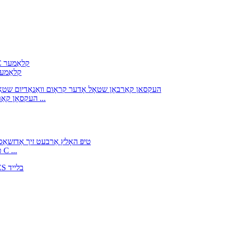
אויטאָ אַדזשאַסט C טיפּ האָלץ אַרבעט זיך אַדזשאַסטינג
העקסאָן קאַרבאָן שטאָל אָדער קראָום וואַנאַדיום שטאָל אַדזשאַסטאַבאַל ...
אויטאָ אַדזשאַסט C טיפּ האָלץ אַרבעט זיך אַדזשאַסטינג פּנים C ...