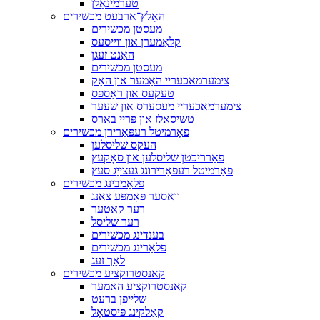
טערמינאַלן
האָלץ־אַרבעט מכשירים
מעסטן מכשירים
קלאַמערן און ווייסעס
האַנט זעגן
מעסטן מכשירים
צימערמאכעריי האַמער און האַק
טעקעס און ראַספּס
צימערמאכעריי מעסערס און שעער
טשיסאַלז און פּריי באַרס
פאָרמיטל רעפּאַרירן מכשירים
העקס שליסלען
פאַרריכטן שליסלען און סאָקעץ
פאָרמיטל רעפּאַרירונג געצייַג סעץ
פּלאַמבינג מכשירים
וואַסער פּאָמפּע צאַנג
רער קאַטער
רער שליסל
בענדינג מכשירים
פלאַרינג מכשירים
לאָך זעג
קאנסטרוקציע מכשירים
קאנסטרוקציע האַמער
שלייפן ברעט
קאַלקינג פּיסטאָל