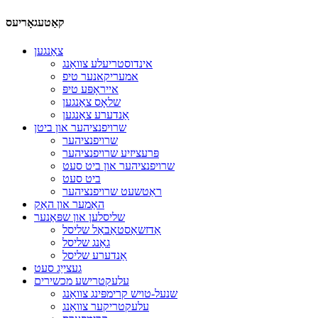
קאַטעגאָריעס
צאַנגען
אינדוסטריעלע צוואַנג
אמעריקאנער טיפ
אייראָפּע טיפּ
שלאָס צאַנגען
אַנדערע צאַנגען
שרויפנציהער און ביטן
שרויפנציהער
פּרעציזיע שרויפנציהער
שרויפנציהער און ביט סעט
ביט סעט
ראַטשעט שרויפנציהער
האַמער און האַק
שליסלען און שפּאַנער
אַדזשאַסטאַבאַל שליסל
גאַנג שליסל
אַנדערע שליסל
געצייַג סעט
עלעקטרישע מכשירים
שנעל-טויש קרימפּינג צוואַנג
עלעקטריקער צוואַנג