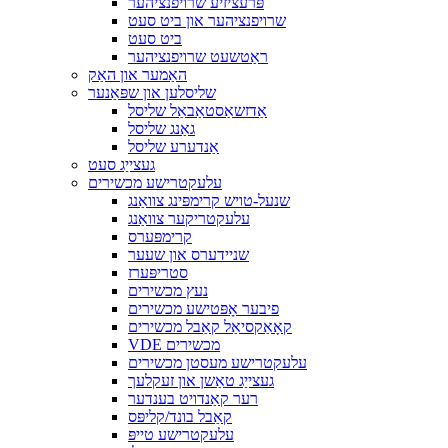
פּרעציזיע שרויפנציהער
שרויפנציהער און ביט סעט
ביט סעט
ראַטשעט שרויפנציהער
האַמער און האַק
שליסלען און שפּאַנער
אַדזשאַסטאַבאַל שליסל
גאַנג שליסל
אַנדערע שליסל
געצייַג סעט
עלעקטרישע מכשירים
שנעל-טויש קרימפּינג צוואַנג
עלעקטריקער צוואַנג
קרימפּערס
שניידערס און שעער
סטריפּערז
נעץ מכשירים
פיבער אָפּטישע מכשירים
קאָאַקסיאַל קאַבל מכשירים
VDE מכשירים
עלעקטרישע מעסטן מכשירים
געצייַג טאַשן און זעקלעך
רער קאַנדויט בענדער
קאַבל בונד/קליפּס
עלעקטרישע טייפּ