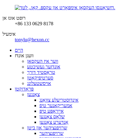
רופט אונז אן
+86 133 0629 8178
אימעיל
tonylu@hexon.cc
היים
וועגן אונדז
ווער איז העקסאן
אונדזער געשיכטע
טראַסטיד דורך
סערטיפיקאַטן
אויסשטעלונג
פּראָדוקטן
צאַנגען
אינדוסטריעלע צוואַנג
אמעריקאנער טיפ
אייראָפּע טיפּ
שלאָס צאַנגען
אַנדערע צאַנגען
שרויפנציהער און ביטן
שרויפנציהער