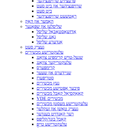
פּרעציזיע שרויפנציהער
שרויפנציהער און ביט סעט
ביט סעט
ראַטשעט שרויפנציהער
האַמער און האַק
שליסלען און שפּאַנער
אַדזשאַסטאַבאַל שליסל
גאַנג שליסל
אַנדערע שליסל
געצייַג סעט
עלעקטרישע מכשירים
שנעל-טויש קרימפּינג צוואַנג
עלעקטריקער צוואַנג
קרימפּערס
שניידערס און שעער
סטריפּערז
נעץ מכשירים
פיבער אָפּטישע מכשירים
קאָאַקסיאַל קאַבל מכשירים
VDE מכשירים
עלעקטרישע מעסטן מכשירים
געצייַג טאַשן און זעקלעך
רער קאַנדויט בענדער
קאַבל בונד/קליפּס
עלעקטרישע טייפּ