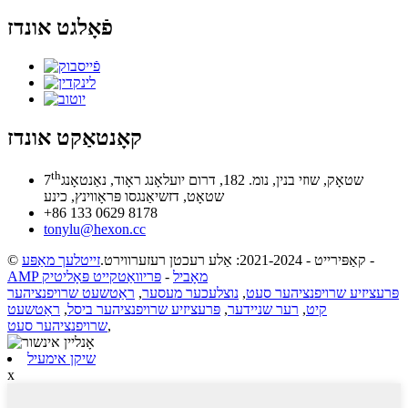
פֿאָלגט אונדז
קאָנטאַקט אונדז
th
שטאָק, שוזי בנין, נומ. 182, דרום יועלאָנג ראָוד, נאַנטאָנג
7
שטאָט, דזשיאַנגסו פּראָווינץ, כינע
+86 133 0629 8178
tonylu@hexon.cc
-
© קאַפּירייט - 2021-2024: אַלע רעכטן רעזערווירט.
זייטלעך מאַפּע
AMP מאָביל
-
פּריוואַטקייט פּאָליטיק
פּרעציזיע שרויפנציהער סעט
,
נוצלעכער מעסער
,
ראַטשעט שרויפנציהער
קיט
,
רער שניידער
,
פּרעציזיע שרויפנציהער ביסל
,
ראַטשעט
,
שרויפנציהער סעט
שיקן אימעיל
x