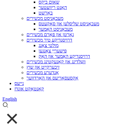
שאום ביקס
האַנט ריוועטער
באַרשט
מעכאַניסט מכשירים
מעכאַניסט שליסלען און סאָקעטס
מעכאַניסט האַמער
גאָרטן און פאַרם מכשירים
דרויסנדיקע טיר מכשירים
מולטי צאַנג
פישערייַ צאַנגען
דרויסנדיקע האַמער און האַק
וועַלדינג און קאַנעקטינג מכשירים
זיכערקייט און שוץ
אַנדערע מכשירים
אַקסעסאָריעס און האַרדווער
נייעס
קאָנטאַקט אונדז
English