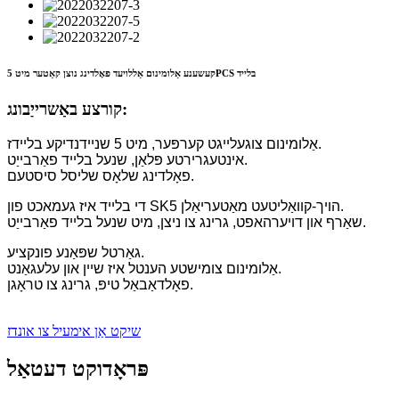
קעשענע אַלומינום אַללויעד פאָלדינג נוצן קאַטער מיט 5PCS בלייד
קורצע באַשרייַבונג:
אַלומינום צוגעלייגט קערפּער, מיט 5 שניידנדיקע בליידז.
אינטעגרירטע פּלאַן, שנעל בלייד פאַרבייַט.
פאָלדינג שלאָס שליסל סיסטעם.
די בלייד איז געמאכט פון SK5 הויך-קוואַליטעט מאַטעריאַלן.
שאַרף און דויערהאפט, גרינג צו ניצן, מיט שנעל בלייד פאַרבייַט.
גאַרטל שפּאַנע פונקציע.
אַלומינום צומישטע הענטל איז שיין און עלעגאַנט.
פאָלדאַבאַל טיפּ, גרינג צו טראָגן.
שיקט אַן אימעיל צו אונדז
פּראָדוקט דעטאַל