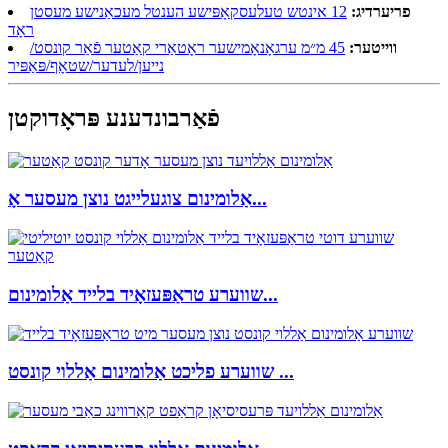
פריערדיג:
12 אינטש טעלעסקאָפּישע הענטל מעכאַנישע מעסטן
ראָד
ווייטער:
45 מ״מ ערגאָנאָמישער ראָטאַרי קאַטער פֿאַר קונסט/
נייען/לעדער/שטאָף/פּאַפּיר
פֿאַרבונדענע פּראָדוקטן
אַלומינום צוגעלייגט נוצן מעסער אָ...
שווערע טראַפּעזאָיד בלייד אַלומינום...
שווערע פליכט אַלומינום אַללוי קונסט ...