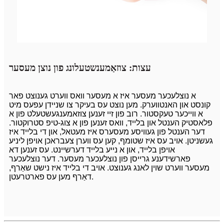
עצות: צוזאַמענשטעלונג פון נוצן מעסער
א נוצלעכער מעסער איז א מעסער וואס ווערט גענוצט פאר
קונסט און האנטווערק. מען נוצט עס בעיקר צו שניידן עפעס מיט
א ווייכער טעקסטור. רוב פון זיי זענען צוזאמענגעשטעלט פון א
פלאסטיק הענטל און בלייד, וואס זענען פון א צוג-טיפ סטרוקטור.
דער הענטל פון געוויסע מעסערס איז מעטאל, און די בלייד איז
געשניטן. אויב עס איז שטומף, קען עס ווערן צעבראכן אויפן ליניע
אויפן בלייד, און א נייע בלייד דערשיינט. עס זענען דא
פארשידענע גרייסן פון נוצלעכער מעסער. דער נוצלעכער
מעסער ווערט שוין לאנג גענוצט. אויב די בלייד איז נישט שאַרף,
דאַרף מען עס פארטרעטן.