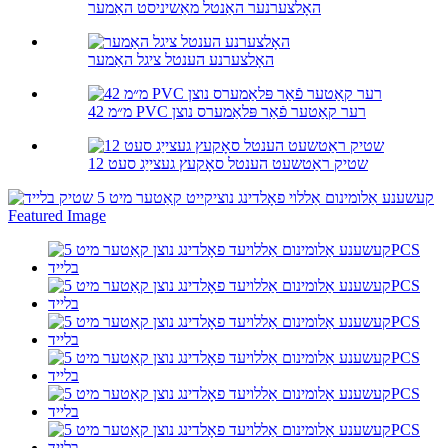
האָלצערנער האַנטל מאַשיניסט האַמער
האָלצערנע הענטל ציגל האַמער
42 מ״מ PVC רער קאַטער פֿאַר פּלאַמערס נוצן
12 שטיק ראַטשעט הענטל סאָקעץ געצייַג סעט