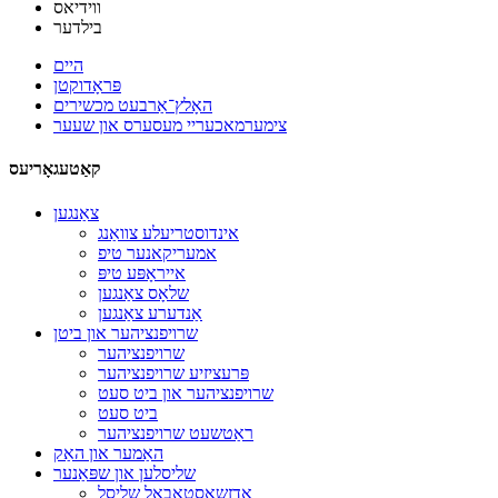
ווידיאס
בילדער
היים
פּראָדוקטן
האָלץ־אַרבעט מכשירים
צימערמאכעריי מעסערס און שעער
קאַטעגאָריעס
צאַנגען
אינדוסטריעלע צוואַנג
אמעריקאנער טיפ
אייראָפּע טיפּ
שלאָס צאַנגען
אַנדערע צאַנגען
שרויפנציהער און ביטן
שרויפנציהער
פּרעציזיע שרויפנציהער
שרויפנציהער און ביט סעט
ביט סעט
ראַטשעט שרויפנציהער
האַמער און האַק
שליסלען און שפּאַנער
אַדזשאַסטאַבאַל שליסל