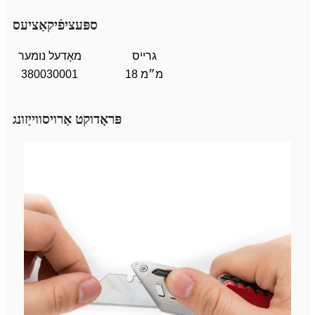
ספּעציפֿיקאַציעס
גרייס
מאָדעל נומער
18 מ״מ
380030001
פּראָדוקט אַרויסווייַזונג