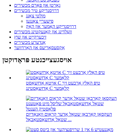
גאָרטן און פאַרם מכשירים
דרויסנדיקע טיר מכשירים
מולטי צאַנג
פישערייַ צאַנגען
דרויסנדיקע האַמער און האַק
וועַלדינג און קאַנעקטינג מכשירים
זיכערקייט און שוץ
אַנדערע מכשירים
אַקסעסאָריעס און האַרדווער
אויסגעצייכנטע פּראָדוקטן
אויטאָ אַדזשאַסט C טיפּ האָלץ אַרבעט זיך
אַדזשאַסטינג C קלאַמער
העקסאָן קאַרבאָן שטאָל אָדער קראָום וואַנאַדיום
שטאָל אַדזשאַסטאַבאַל ...