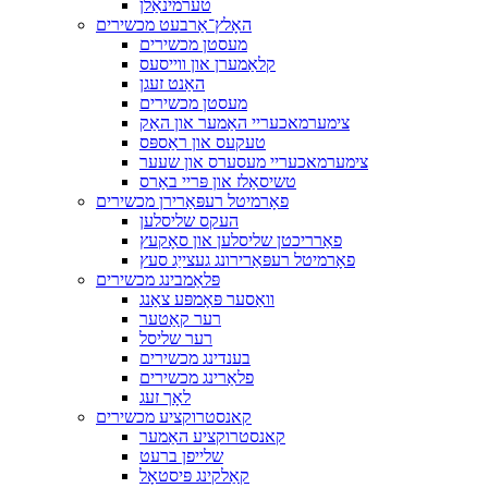
טערמינאַלן
האָלץ־אַרבעט מכשירים
מעסטן מכשירים
קלאַמערן און ווייסעס
האַנט זעגן
מעסטן מכשירים
צימערמאכעריי האַמער און האַק
טעקעס און ראַספּס
צימערמאכעריי מעסערס און שעער
טשיסאַלז און פּריי באַרס
פאָרמיטל רעפּאַרירן מכשירים
העקס שליסלען
פאַרריכטן שליסלען און סאָקעץ
פאָרמיטל רעפּאַרירונג געצייַג סעץ
פּלאַמבינג מכשירים
וואַסער פּאָמפּע צאַנג
רער קאַטער
רער שליסל
בענדינג מכשירים
פלאַרינג מכשירים
לאָך זעג
קאנסטרוקציע מכשירים
קאנסטרוקציע האַמער
שלייפן ברעט
קאַלקינג פּיסטאָל