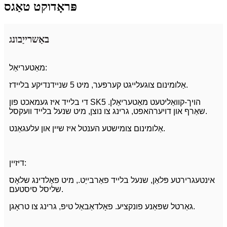
פּראָדוקט טאַגס
באַשרייַבונג
מאַטעריאַל:
אַלומינום צוגעלייגט קערפּער, מיט 5 שניידנדיקע בליידז.
די בלייד איז געמאכט פון SK5 הויך-קוואַליטעט מאַטעריאַלן.
שאַרף און דויערהאפט, גרינג צו נוצן, מיט שנעל בלייד וועקסל.
אַלומינום צומישטע הענטל איז שיין און עלעגאַנט.
דיזיין:
אינטעגרירטע פּלאַן, שנעל בלייד פאַרבייַט., מיט פאָלדינג שלאָס
שליסל סיסטעם.
גאַרטל שפּאַנע פונקציע. פאָלדאַבאַל טיפּ, גרינג צו טראָגן.