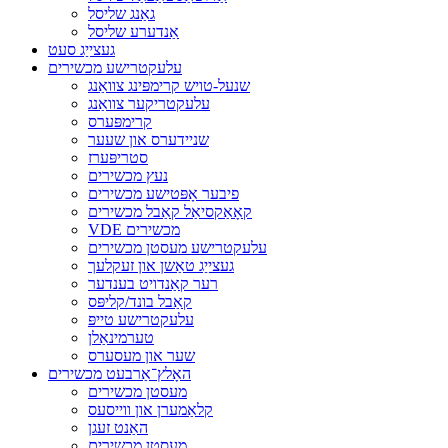
גאַנג שליסל
אַנדערע שליסל
געצייַג סעט
עלעקטרישע מכשירים
שנעל-טויש קרימפּינג צוואַנג
עלעקטריקער צוואַנג
קרימפּערס
שניידערס און שעער
סטריפּערז
נעץ מכשירים
פיבער אָפּטישע מכשירים
קאָאַקסיאַל קאַבל מכשירים
VDE מכשירים
עלעקטרישע מעסטן מכשירים
געצייַג טאַשן און זעקלעך
רער קאַנדויט בענדער
קאַבל בונד/קליפּס
עלעקטרישע טייפּ
טערמינאַלן
שער און מעסערס
האָלץ־אַרבעט מכשירים
מעסטן מכשירים
קלאַמערן און ווייסעס
האַנט זעגן
מעסטן מכשירים