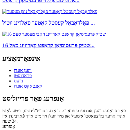
אַלומינום אַללוי פּרעסיסיאָן קראַפט...
פאָלדאַבאַל קעסטל קאַטער פאָלדינג יוטיל ...
16 שטיק פּרעסיסיאָן קראַפט קאַרווינג כאָל...
אינפֿאָרמאַציע
וועגן אונדז
פּראָדוקטן
נייעס
קאָנטאַקט אונדז
אָנפֿרעג פֿאַר פּרייזליסט
פֿאַר פֿראַגעס וועגן אונדזערע פּראָדוקטן אָדער פּרייז־ליסטע, ביטע לאָזט
אונדז אייער בליצפּאָסט־אימעיל און מיר וועלן זיך מיט אייך פֿאַרבינדן אין
24 שעה.
אָנפֿרעג