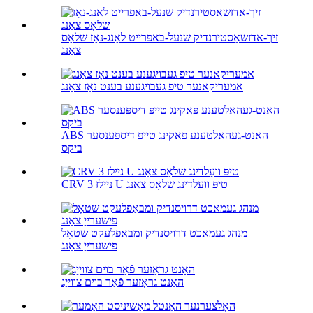
זיך-אדזשאַסטירנדיק שנעל-באפרייט לאַנג-נאָז שלאָס
צאַנג
אמעריקאנער טיפ געבויגענע בענט נאָז צאַנג
ABS האַנט-געהאלטענע פּאַקינג טייפּ דיספּענסער
ביקס
CRV 3 ניילז U טיפּ וועַלדינג שלאָס צאַנג
מנהג געמאכט דרויסנדיק ומבאַפלעקט שטאָל
פישערייַ צאַנג
האַנט גראָזער פֿאַר בוים צווייַג