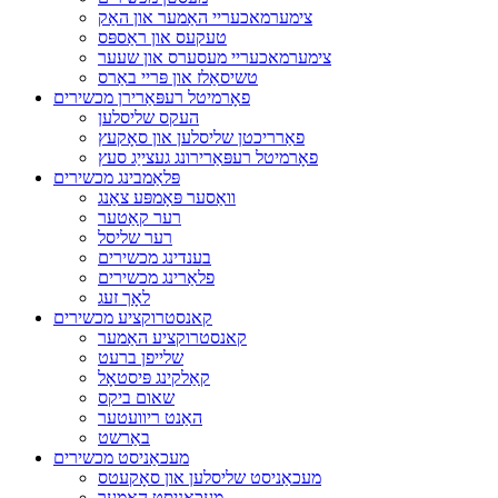
צימערמאכעריי האַמער און האַק
טעקעס און ראַספּס
צימערמאכעריי מעסערס און שעער
טשיסאַלז און פּריי באַרס
פאָרמיטל רעפּאַרירן מכשירים
העקס שליסלען
פאַרריכטן שליסלען און סאָקעץ
פאָרמיטל רעפּאַרירונג געצייַג סעץ
פּלאַמבינג מכשירים
וואַסער פּאָמפּע צאַנג
רער קאַטער
רער שליסל
בענדינג מכשירים
פלאַרינג מכשירים
לאָך זעג
קאנסטרוקציע מכשירים
קאנסטרוקציע האַמער
שלייפן ברעט
קאַלקינג פּיסטאָל
שאום ביקס
האַנט ריוועטער
באַרשט
מעכאַניסט מכשירים
מעכאַניסט שליסלען און סאָקעטס
מעכאַניסט האַמער