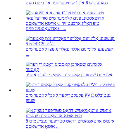
מאַגנעטיש 6 אין 1 שרויפנציהער און ביטס סעט
אויטאָ אַדזשאַסט C טיפּ האָלץ אַרבעט זיך
אַדזשאַסטינג פּנים C ...
קעשענע אַלומינום אַללוי פאָלדינג נוצן קאַטער מיט
...
אַלומינום שטאַרבן קאַסטינג ראָטאַרי רער קאַטער
עלעקטריקער קאַבל קאַטער מיט PVC געטובלט
שעפּן
8 אינטש אויטאָמאַטיש דראָט סטריפּער געצייַג מיט
אַוטאָ אַדזשאַסט ...