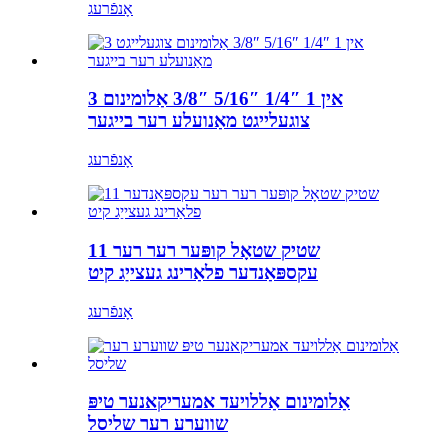
אָנפֿרעג
3 אין 1 1/4″ 5/16″ 3/8″ אַלומינום
צוגעלייגט מאַנועלע רער בייגער
אָנפֿרעג
11 שטיק שטאָל קופּער רער רער
עקספּאַנדער פלאַרינג געצייַג קיט
אָנפֿרעג
אַלומינום אַללויעד אמעריקאנער טיפּ
שווערע רער שליסל