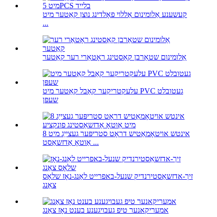
קעשענע אַלומינום אַללוי פאָלדינג נוצן קאַטער מיט
...
אַלומינום שטאַרבן קאַסטינג ראָטאַרי רער קאַטער
עלעקטריקער קאַבל קאַטער מיט PVC געטובלט
שעפּן
8 אינטש אויטאָמאַטיש דראָט סטריפּער געצייַג מיט
אַוטאָ אַדזשאַסט ...
זיך-אדזשאַסטירנדיק שנעל-באפרייט לאַנג-נאָז שלאָס
צאַנג
אמעריקאנער טיפ געבויגענע בענט נאָז צאַנג