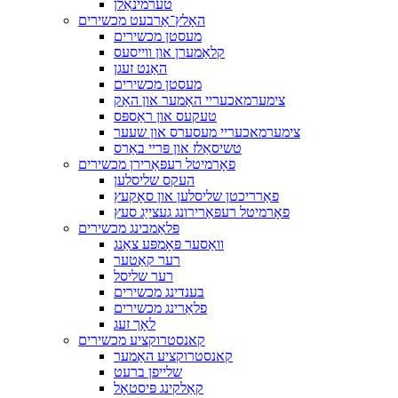
טערמינאַלן
האָלץ־אַרבעט מכשירים
מעסטן מכשירים
קלאַמערן און ווייסעס
האַנט זעגן
מעסטן מכשירים
צימערמאכעריי האַמער און האַק
טעקעס און ראַספּס
צימערמאכעריי מעסערס און שעער
טשיסאַלז און פּריי באַרס
פאָרמיטל רעפּאַרירן מכשירים
העקס שליסלען
פאַרריכטן שליסלען און סאָקעץ
פאָרמיטל רעפּאַרירונג געצייַג סעץ
פּלאַמבינג מכשירים
וואַסער פּאָמפּע צאַנג
רער קאַטער
רער שליסל
בענדינג מכשירים
פלאַרינג מכשירים
לאָך זעג
קאנסטרוקציע מכשירים
קאנסטרוקציע האַמער
שלייפן ברעט
קאַלקינג פּיסטאָל