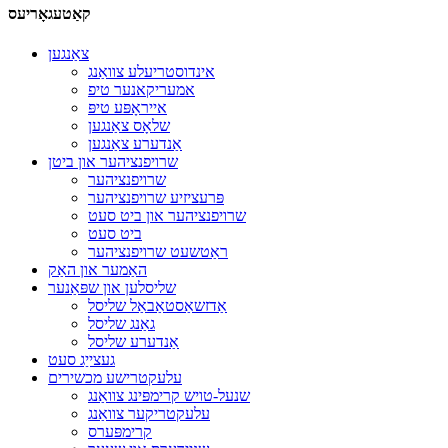
קאַטעגאָריעס
צאַנגען
אינדוסטריעלע צוואַנג
אמעריקאנער טיפ
אייראָפּע טיפּ
שלאָס צאַנגען
אַנדערע צאַנגען
שרויפנציהער און ביטן
שרויפנציהער
פּרעציזיע שרויפנציהער
שרויפנציהער און ביט סעט
ביט סעט
ראַטשעט שרויפנציהער
האַמער און האַק
שליסלען און שפּאַנער
אַדזשאַסטאַבאַל שליסל
גאַנג שליסל
אַנדערע שליסל
געצייַג סעט
עלעקטרישע מכשירים
שנעל-טויש קרימפּינג צוואַנג
עלעקטריקער צוואַנג
קרימפּערס