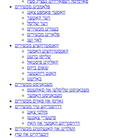
פאָרמיטל רעפּאַרירונג געצייַג סעץ
פּלאַמבינג מכשירים
וואַסער פּאָמפּע צאַנג
רער קאַטער
רער שליסל
בענדינג מכשירים
פלאַרינג מכשירים
לאָך זעג
קאנסטרוקציע מכשירים
קאנסטרוקציע האַמער
שלייפן ברעט
קאַלקינג פּיסטאָל
שאום ביקס
האַנט ריוועטער
באַרשט
מעכאַניסט מכשירים
מעכאַניסט שליסלען און סאָקעטס
מעכאַניסט האַמער
גאָרטן און פאַרם מכשירים
דרויסנדיקע טיר מכשירים
מולטי צאַנג
פישערייַ צאַנגען
דרויסנדיקע האַמער און האַק
וועַלדינג און קאַנעקטינג מכשירים
זיכערקייט און שוץ