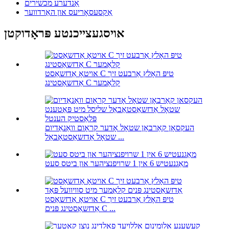
אַנדערע מכשירים
אַקסעסאָריעס און האַרדווער
אויסגעצייכנטע פּראָדוקטן
אויטאָ אַדזשאַסט C טיפּ האָלץ אַרבעט זיך
אַדזשאַסטינג C קלאַמער
העקסאָן קאַרבאָן שטאָל אָדער קראָום וואַנאַדיום
שטאָל אַדזשאַסטאַבאַל ...
מאַגנעטיש 6 אין 1 שרויפנציהער און ביטס סעט
אויטאָ אַדזשאַסט C טיפּ האָלץ אַרבעט זיך
אַדזשאַסטינג פּנים C ...