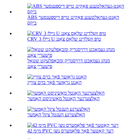
ABS האַנט-געהאלטענע פּאַקינג טייפּ דיספּענסער
ביקס
CRV 3 ניילז U טיפּ וועַלדינג שלאָס צאַנג
מנהג געמאכט דרויסנדיק ומבאַפלעקט שטאָל
פישערייַ צאַנג
האַנט גראָזער פֿאַר בוים צווייַג
האָלצערנער האַנטל מאַשיניסט האַמער
האָלצערנע הענטל ציגל האַמער
42 מ״מ PVC רער קאַטער פֿאַר פּלאַמערס נוצן