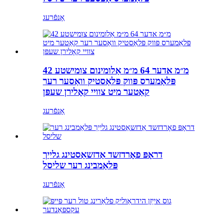
אָנפֿרעג
42 מ״מ אדער 64 מ״מ אַלומינום צומישטע
פּלאַמערס פּווק פּלאַסטיק וואַסער רער
קאַטער מיט צוויי קאָלירן שעפּן
אָנפֿרעג
דראָפּ פאָרדזשד אַדזשאַסטינג גלייַך
פּלאַמבינג רער שליסל
אָנפֿרעג