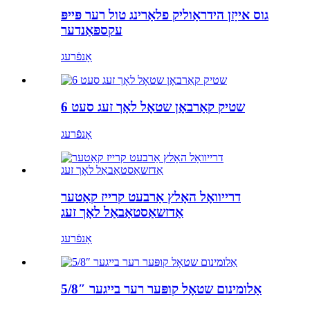
גוס אייַזן הידראַוליק פלאַרינג טול רער פּייפּ
עקספּאַנדער
אָנפֿרעג
6 שטיק קאַרבאָן שטאָל לאָך זעג סעט
אָנפֿרעג
דרייוואָל האָלץ אַרבעט קרייז קאַטער
אַדזשאַסטאַבאַל לאָך זעג
אָנפֿרעג
5/8″ אַלומינום שטאָל קופּער רער בייגער