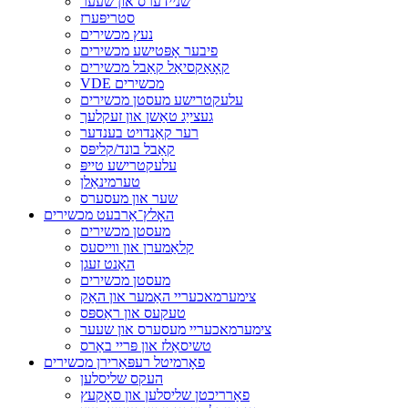
שניידערס און שעער
סטריפּערז
נעץ מכשירים
פיבער אָפּטישע מכשירים
קאָאַקסיאַל קאַבל מכשירים
VDE מכשירים
עלעקטרישע מעסטן מכשירים
געצייַג טאַשן און זעקלעך
רער קאַנדויט בענדער
קאַבל בונד/קליפּס
עלעקטרישע טייפּ
טערמינאַלן
שער און מעסערס
האָלץ־אַרבעט מכשירים
מעסטן מכשירים
קלאַמערן און ווייסעס
האַנט זעגן
מעסטן מכשירים
צימערמאכעריי האַמער און האַק
טעקעס און ראַספּס
צימערמאכעריי מעסערס און שעער
טשיסאַלז און פּריי באַרס
פאָרמיטל רעפּאַרירן מכשירים
העקס שליסלען
פאַרריכטן שליסלען און סאָקעץ