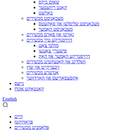
שאום ביקס
האַנט ריוועטער
באַרשט
מעכאַניסט מכשירים
מעכאַניסט שליסלען און סאָקעטס
מעכאַניסט האַמער
גאָרטן און פאַרם מכשירים
דרויסנדיקע טיר מכשירים
מולטי צאַנג
פישערייַ צאַנגען
דרויסנדיקע האַמער און האַק
וועַלדינג און קאַנעקטינג מכשירים
זיכערקייט און שוץ
אַנדערע מכשירים
אַקסעסאָריעס און האַרדווער
נייעס
קאָנטאַקט אונדז
English
היים
פּראָדוקטן
פּלאַמבינג מכשירים