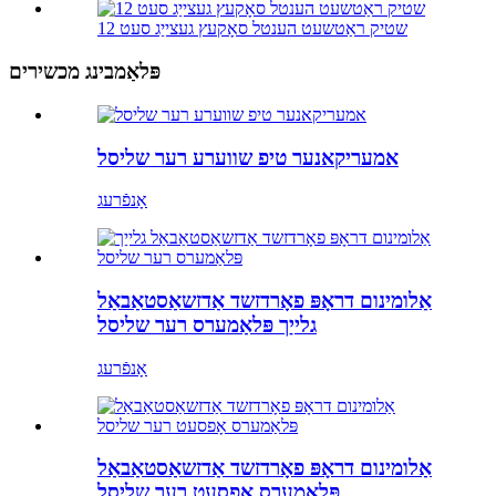
12 שטיק ראַטשעט הענטל סאָקעץ געצייַג סעט
פּלאַמבינג מכשירים
אמעריקאנער טיפ שווערע רער שליסל
אָנפֿרעג
אַלומינום דראָפּ פאָרדזשד אַדזשאַסטאַבאַל
גלייַך פּלאַמערס רער שליסל
אָנפֿרעג
אַלומינום דראָפּ פאָרדזשד אַדזשאַסטאַבאַל
פּלאַמערס אָפסעט רער שליסל