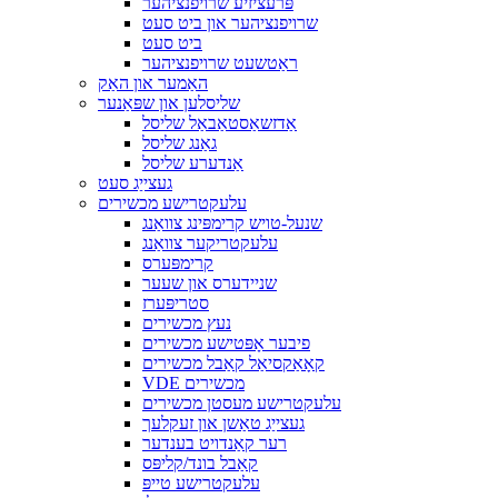
פּרעציזיע שרויפנציהער
שרויפנציהער און ביט סעט
ביט סעט
ראַטשעט שרויפנציהער
האַמער און האַק
שליסלען און שפּאַנער
אַדזשאַסטאַבאַל שליסל
גאַנג שליסל
אַנדערע שליסל
געצייַג סעט
עלעקטרישע מכשירים
שנעל-טויש קרימפּינג צוואַנג
עלעקטריקער צוואַנג
קרימפּערס
שניידערס און שעער
סטריפּערז
נעץ מכשירים
פיבער אָפּטישע מכשירים
קאָאַקסיאַל קאַבל מכשירים
VDE מכשירים
עלעקטרישע מעסטן מכשירים
געצייַג טאַשן און זעקלעך
רער קאַנדויט בענדער
קאַבל בונד/קליפּס
עלעקטרישע טייפּ