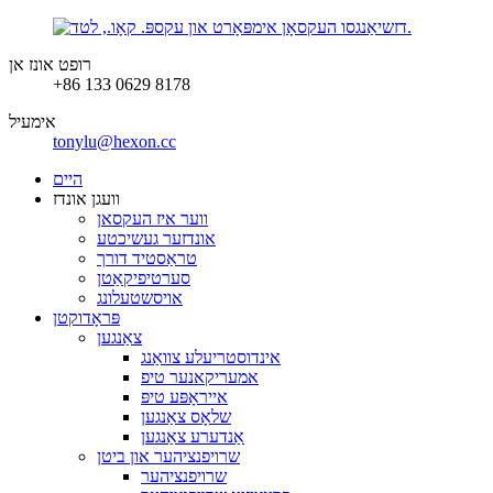
רופט אונז אן
+86 133 0629 8178
אימעיל
tonylu@hexon.cc
היים
וועגן אונדז
ווער איז העקסאן
אונדזער געשיכטע
טראַסטיד דורך
סערטיפיקאַטן
אויסשטעלונג
פּראָדוקטן
צאַנגען
אינדוסטריעלע צוואַנג
אמעריקאנער טיפ
אייראָפּע טיפּ
שלאָס צאַנגען
אַנדערע צאַנגען
שרויפנציהער און ביטן
שרויפנציהער