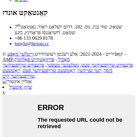
קאָנטאַקט אונדז
th
שטאָק, שוזי בנין, נומ. 182, דרום יועלאָנג ראָוד, נאַנטאָנג
7
שטאָט, דזשיאַנגסו פּראָווינץ, כינע
+86 133 0629 8178
tonylu@hexon.cc
-
© קאַפּירייט - 2021-2024: אַלע רעכטן רעזערווירט.
זייטלעך מאַפּע
AMP מאָביל
-
פּריוואַטקייט פּאָליטיק
פּרעציזיע שרויפנציהער סעט
,
נוצלעכער מעסער
,
פּרעציזיע שרויפנציהער
ביסל
,
רער שניידער
,
ראַטשעט שרויפנציהער סעט
,
ראַטשעט
,
שרויפנציהער קיט
שיקן אימעיל
x