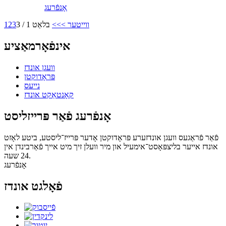
אָנפֿרעג
ווייטער >
>>
בלאַט 1 / 3
3
2
1
אינפֿאָרמאַציע
וועגן אונדז
פּראָדוקטן
נייעס
קאָנטאַקט אונדז
אָנפֿרעג פֿאַר פּרייזליסט
פֿאַר פֿראַגעס וועגן אונדזערע פּראָדוקטן אָדער פּרייז־ליסטע, ביטע לאָזט
אונדז אייער בליצפּאָסט־אימעיל און מיר וועלן זיך מיט אייך פֿאַרבינדן אין
24 שעה.
אָנפֿרעג
פֿאָלגט אונדז