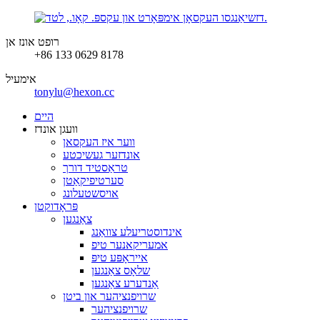
רופט אונז אן
+86 133 0629 8178
אימעיל
tonylu@hexon.cc
היים
וועגן אונדז
ווער איז העקסאן
אונדזער געשיכטע
טראַסטיד דורך
סערטיפיקאַטן
אויסשטעלונג
פּראָדוקטן
צאַנגען
אינדוסטריעלע צוואַנג
אמעריקאנער טיפ
אייראָפּע טיפּ
שלאָס צאַנגען
אַנדערע צאַנגען
שרויפנציהער און ביטן
שרויפנציהער