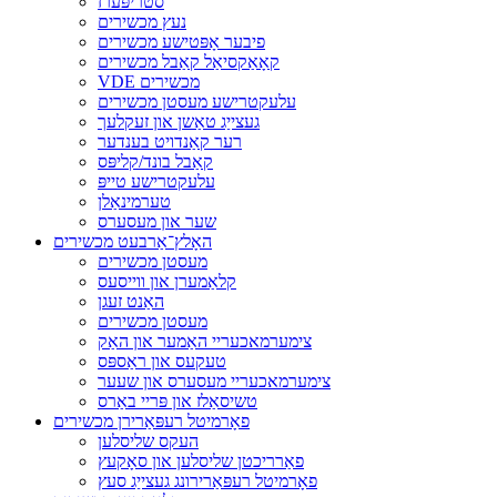
סטריפּערז
נעץ מכשירים
פיבער אָפּטישע מכשירים
קאָאַקסיאַל קאַבל מכשירים
VDE מכשירים
עלעקטרישע מעסטן מכשירים
געצייַג טאַשן און זעקלעך
רער קאַנדויט בענדער
קאַבל בונד/קליפּס
עלעקטרישע טייפּ
טערמינאַלן
שער און מעסערס
האָלץ־אַרבעט מכשירים
מעסטן מכשירים
קלאַמערן און ווייסעס
האַנט זעגן
מעסטן מכשירים
צימערמאכעריי האַמער און האַק
טעקעס און ראַספּס
צימערמאכעריי מעסערס און שעער
טשיסאַלז און פּריי באַרס
פאָרמיטל רעפּאַרירן מכשירים
העקס שליסלען
פאַרריכטן שליסלען און סאָקעץ
פאָרמיטל רעפּאַרירונג געצייַג סעץ