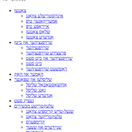
צאַנגען
אינדוסטריעלע צוואַנג
אמעריקאנער טיפ
אייראָפּע טיפּ
שלאָס צאַנגען
אַנדערע צאַנגען
שרויפנציהער און ביטן
שרויפנציהער
פּרעציזיע שרויפנציהער
שרויפנציהער און ביט סעט
ביט סעט
ראַטשעט שרויפנציהער
האַמער און האַק
שליסלען און שפּאַנער
אַדזשאַסטאַבאַל שליסל
גאַנג שליסל
אַנדערע שליסל
געצייַג סעט
עלעקטרישע מכשירים
שנעל-טויש קרימפּינג צוואַנג
עלעקטריקער צוואַנג
קרימפּערס
שניידערס און שעער