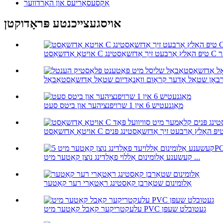
אַקסעסאָריעס און האַרדווער
אויסגעצייכנטע פּראָדוקטן
 C קלאַמער
מאַגנעטיש 6 אין 1 שרויפנציהער און ביטס סעט
קעשענע אַלומינום אַללוי פאָלדינג נוצן קאַטער מיט ...
אַלומינום שטאַרבן קאַסטינג ראָטאַרי רער קאַטער
עלעקטריקער קאַבל קאַטער מיט PVC געטובלט שעפּן