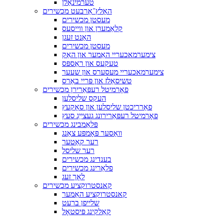
טערמינאַלן
האָלץ־אַרבעט מכשירים
מעסטן מכשירים
קלאַמערן און ווייסעס
האַנט זעגן
מעסטן מכשירים
צימערמאכעריי האַמער און האַק
טעקעס און ראַספּס
צימערמאכעריי מעסערס און שעער
טשיסאַלז און פּריי באַרס
פאָרמיטל רעפּאַרירן מכשירים
העקס שליסלען
פאַרריכטן שליסלען און סאָקעץ
פאָרמיטל רעפּאַרירונג געצייַג סעץ
פּלאַמבינג מכשירים
וואַסער פּאָמפּע צאַנג
רער קאַטער
רער שליסל
בענדינג מכשירים
פלאַרינג מכשירים
לאָך זעג
קאנסטרוקציע מכשירים
קאנסטרוקציע האַמער
שלייפן ברעט
קאַלקינג פּיסטאָל