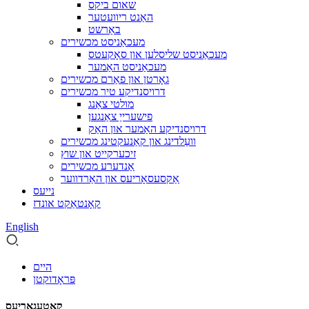
שאום ביקס
האַנט ריוועטער
באַרשט
מעכאַניסט מכשירים
מעכאַניסט שליסלען און סאָקעטס
מעכאַניסט האַמער
גאָרטן און פאַרם מכשירים
דרויסנדיקע טיר מכשירים
מולטי צאַנג
פישערייַ צאַנגען
דרויסנדיקע האַמער און האַק
וועַלדינג און קאַנעקטינג מכשירים
זיכערקייט און שוץ
אַנדערע מכשירים
אַקסעסאָריעס און האַרדווער
נייעס
קאָנטאַקט אונדז
English
היים
פּראָדוקטן
קאַטעגאָריעס