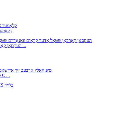
אויטאָ אַדזשאַסט C טיפּ האָלץ אַרבעט זיך אַדזשאַסטינג
העקסאָן קאַרבאָן שטאָל אָדער קראָום וואַנאַדיום שטאָל אַדזשאַסטאַבאַל ...
אויטאָ אַדזשאַסט C טיפּ האָלץ אַרבעט זיך אַדזשאַסטינג פּנים C ...