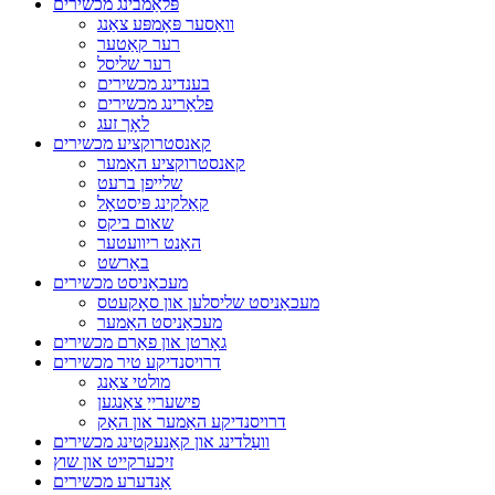
פּלאַמבינג מכשירים
וואַסער פּאָמפּע צאַנג
רער קאַטער
רער שליסל
בענדינג מכשירים
פלאַרינג מכשירים
לאָך זעג
קאנסטרוקציע מכשירים
קאנסטרוקציע האַמער
שלייפן ברעט
קאַלקינג פּיסטאָל
שאום ביקס
האַנט ריוועטער
באַרשט
מעכאַניסט מכשירים
מעכאַניסט שליסלען און סאָקעטס
מעכאַניסט האַמער
גאָרטן און פאַרם מכשירים
דרויסנדיקע טיר מכשירים
מולטי צאַנג
פישערייַ צאַנגען
דרויסנדיקע האַמער און האַק
וועַלדינג און קאַנעקטינג מכשירים
זיכערקייט און שוץ
אַנדערע מכשירים