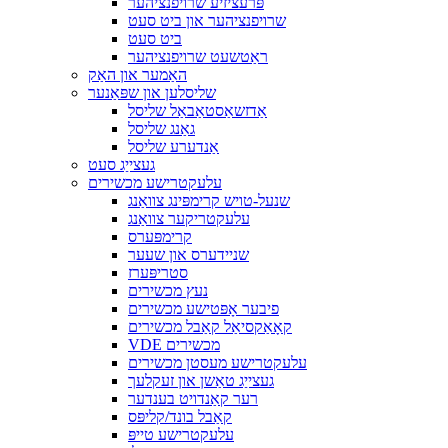
פּרעציזיע שרויפנציהער
שרויפנציהער און ביט סעט
ביט סעט
ראַטשעט שרויפנציהער
האַמער און האַק
שליסלען און שפּאַנער
אַדזשאַסטאַבאַל שליסל
גאַנג שליסל
אַנדערע שליסל
געצייַג סעט
עלעקטרישע מכשירים
שנעל-טויש קרימפּינג צוואַנג
עלעקטריקער צוואַנג
קרימפּערס
שניידערס און שעער
סטריפּערז
נעץ מכשירים
פיבער אָפּטישע מכשירים
קאָאַקסיאַל קאַבל מכשירים
VDE מכשירים
עלעקטרישע מעסטן מכשירים
געצייַג טאַשן און זעקלעך
רער קאַנדויט בענדער
קאַבל בונד/קליפּס
עלעקטרישע טייפּ